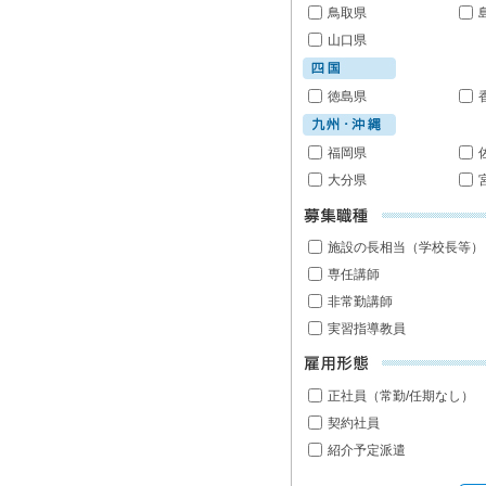
鳥取県
山口県
徳島県
福岡県
大分県
施設の長相当（学校長等）
専任講師
非常勤講師
実習指導教員
正社員（常勤/任期なし）
契約社員
紹介予定派遣