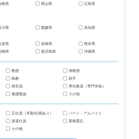
島根県
岡山県
広島県
香川県
愛媛県
高知県
佐賀県
長崎県
熊本県
宮崎県
鹿児島県
沖縄県
教授
准教授
助教
助手
研究員
専任教員（専門学校）
養護教諭
その他
正社員（常勤/任期あり）
パート・アルバイト
派遣社員
業務委託
その他